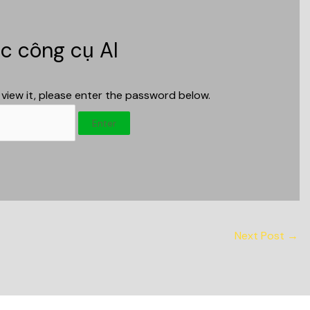
c công cụ AI
view it, please enter the password below.
Next Post
→