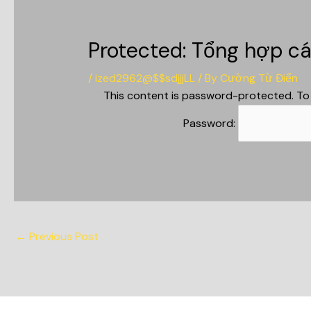
Protected: Tổng hợp cá
/
ized2962@$$sdjjjLL
/ By
Cường Từ Điển
This content is password-protected. To 
Password:
←
Previous Post