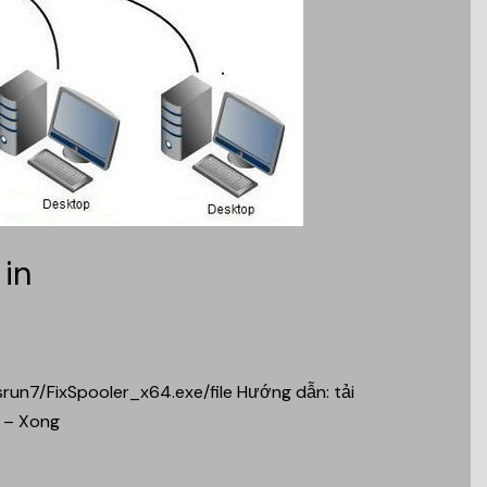
 in
run7/FixSpooler_x64.exe/file Hướng dẫn: tải
 – Xong