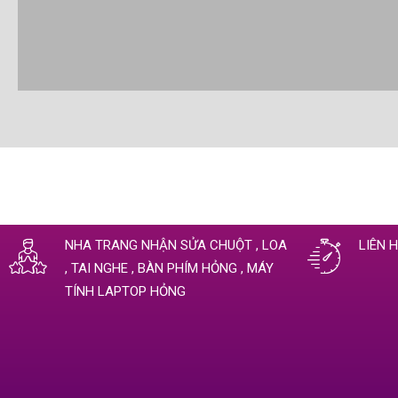
NHA TRANG NHẬN SỬA CHUỘT , LOA
LIÊN 
, TAI NGHE , BÀN PHÍM HỎNG , MÁY
TÍNH LAPTOP HỎNG