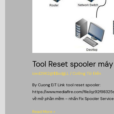
Tool Reset spooler máy
ized2962@$$sdjjjLL
/
Cường Từ Điển
By Cuong EiT Link tool reset spooler:
https://www.mediafire.com/file/qz92f98325s
về mở phần mềm – nhấn Fix Spooler Service
Read More »