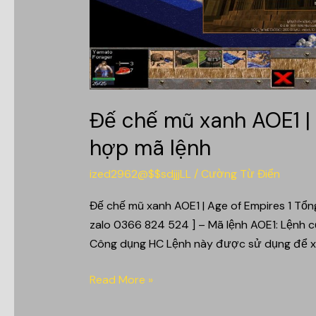
1
Tổng
hợp
mã
lệnh
Đế chế mũ xanh AOE1 | 
hợp mã lệnh
ized2962@$$sdjjjLL
/
Cường Từ Điển
Đế chế mũ xanh AOE1 | Age of Empires 1 Tổng
zalo 0366 824 524 ] – Mã lệnh AOE1: Lệnh c
Công dụng HC Lệnh này được sử dụng để xin
Read More »