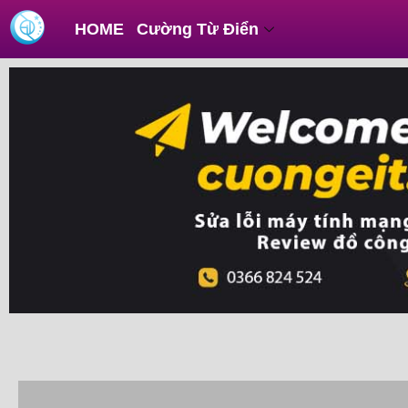
Skip
HOME
Cường Từ Điển
to
content