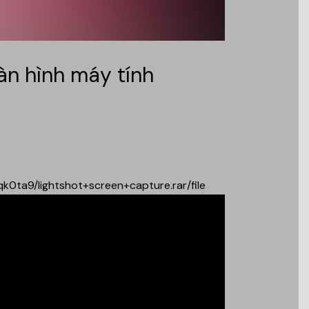
n hình máy tính
k0ta9/lightshot+screen+capture.rar/file