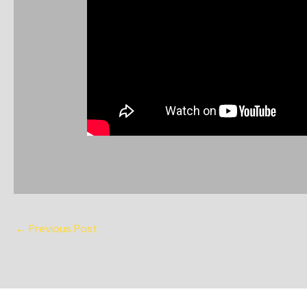
←
Previous Post