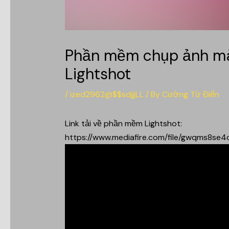
Phần mềm chụp ảnh mà
Lightshot
/
ized2962@$$sdjjjLL
/ By
Cường Từ Điển
Link tải về phần mềm Lightshot:
https://www.mediafire.com/file/gwqms8se4q