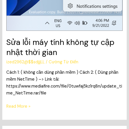
Sửa lỗi máy tính không tự cập
nhật thời gian
ized2962@$$sdjjjLL
/
Cường Từ Điển
Cách 1: ( không cần dùng phần mềm ) Cách 2: ( Dùng phần
mềm NetTime ) –> Link tải:
https://www.mediafire.com/file/0tuwfaj5kz1rq8n/update_ti
me_NetTime.rar/file
Read More »