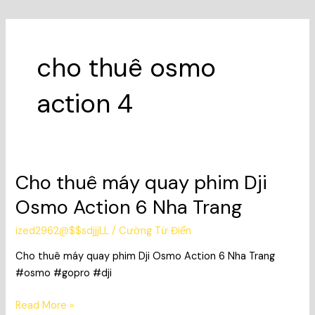
cho thuê osmo
action 4
Cho thuê máy quay phim Dji
Cho
thuê
Osmo Action 6 Nha Trang
máy
quay
ized2962@$$sdjjjLL
/
Cường Từ Điển
phim
Cho thuê máy quay phim Dji Osmo Action 6 Nha Trang
Dji
#osmo #gopro #dji
Osmo
Action
Read More »
6