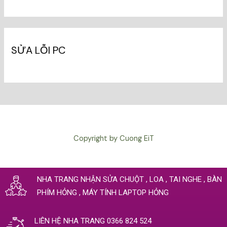
Nha
Trang
SỬA LỖI PC
Copyright by Cuong EiT
NHA TRANG NHẬN SỬA CHUỘT , LOA , TAI NGHE , BÀN
PHÍM HỎNG , MÁY TÍNH LAPTOP HỎNG
LIÊN HỆ NHA TRANG 0366 824 524