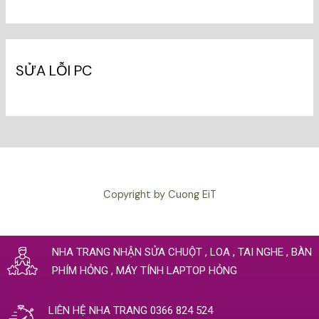
Nha
Trang
SỬA LỖI PC
Copyright by Cuong EiT
NHA TRANG NHẬN SỬA CHUỘT , LOA , TAI NGHE , BÀN
PHÍM HỎNG , MÁY TÍNH LAPTOP HỎNG
LIÊN HỆ NHA TRANG 0366 824 524