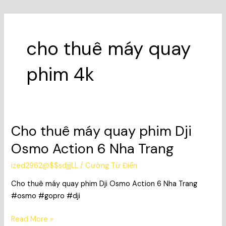
cho thuê máy quay
phim 4k
Cho thuê máy quay phim Dji
Cho
thuê
Osmo Action 6 Nha Trang
máy
quay
ized2962@$$sdjjjLL
/
Cường Từ Điển
phim
Cho thuê máy quay phim Dji Osmo Action 6 Nha Trang
Dji
#osmo #gopro #dji
Osmo
Action
Read More »
6