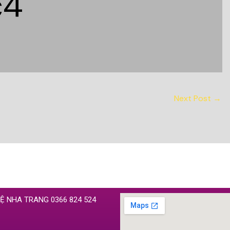
c4
Next Post
→
HỆ NHA TRANG 0366 824 524