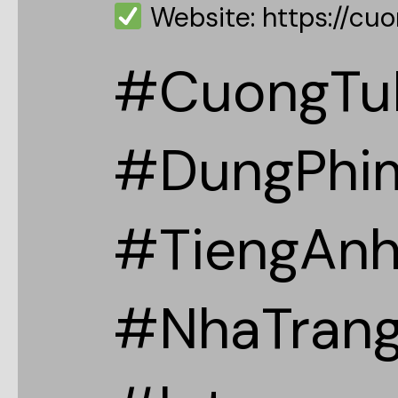
Website: https://cuo
#CuongTu
#DungPhi
#TiengAn
#NhaTran