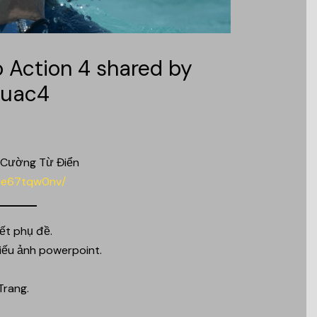
Action 4 shared by
auac4
 Cường Từ Điển
due67tqw0nv/
ết phụ đề.
chiếu ảnh powerpoint.
Trang.