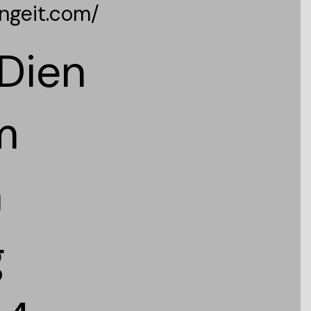
ngeit.com/
Dien
m
h
g