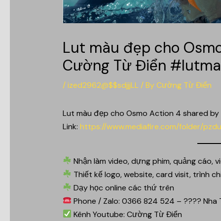
Lut màu đẹp cho Osmo 
Cường Từ Điển #lutm
/
ized2962@$$sdjjjLL
/ By
Cường Từ Điển
Lut màu đẹp cho Osmo Action 4 shared by
Link:
https://www.mediafire.com/folder/pz
Nhận làm video, dựng phim, quảng cáo, vi
Thiết kế logo, website, card visit, trình 
Dạy học online các thứ trên
Phone / Zalo: 0366 824 524 – ???? Nha 
Kênh Youtube: Cường Từ Điển